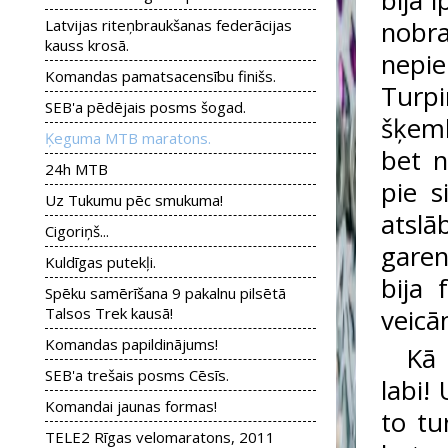
bija 
nobr
Latvijas riteņbraukšanas federācijas
kauss krosā.
nepi
Komandas pamatsacensību finišs.
Turpi
SEB'a pēdējais posms šogad.
šķemb
Ķeguma MTB maratons.
bet n
24h MTB
pie s
Uz Tukumu pēc smukuma!
atslā
Cigoriņš...
garen
Kuldīgas putekļi.
bija 
Spēku samērīšana 9 pakalnu pilsētā
veicā
Talsos Trek kausā!
Komandas papildinājums!
Kā 
SEB'a trešais posms Cēsīs.
labi!
Komandai jaunas formas!
to tu
TELE2 Rīgas velomaratons, 2011