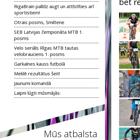
bet r
RigaBrain palīdz augt un attīstīties arī
sportistiem!
Otrais posms, Smiltene
SEB Latvijas čempionāta MTB 1.
posms
Velo seriāls Rīgas MTB tautas
velobrauciens 1. posms
Garkalnes kauss futbolā
Meklē rezultātus šeit!
Jaunumi komandā
Laipni lūgti mūsmājās:
Mūs atbalsta