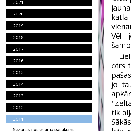
2021
jauna
2020
katl
viena
2019
Vēl j
2018
šampa
2017
Lie
2016
otrs 
2015
pašas
jo ta
2014
apkār
2013
''Zel
2012
tik b
2011
Sākās
Sezonas noslēguma pasākums.