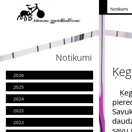
Notikumi
Notikumi
Ķeg
2026
2025
Ķe
2024
pier
Savuk
2023
daudz
2022
savu 